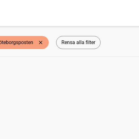
öteborgsposten
Rensa alla filter