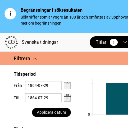
Begränsningar i sökresultaten
Sökträffar som är yngre än 100 år och omfattas av upphovsrät
mer om begränsningen.
Titlar
Svenska tidningar
1
vald
Filtrera
Tidsperiod
1
Från
Till
Applicera datum
0