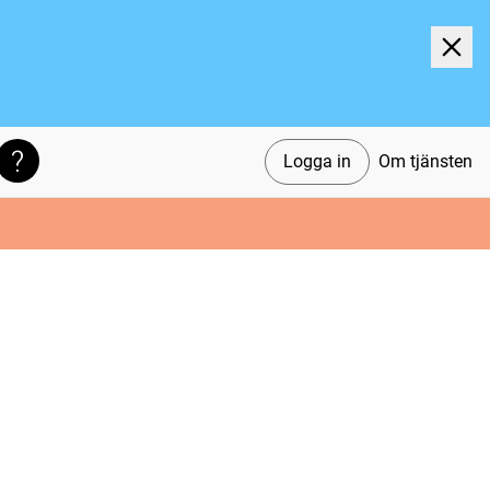
Logga in
Om tjänsten
Söktips