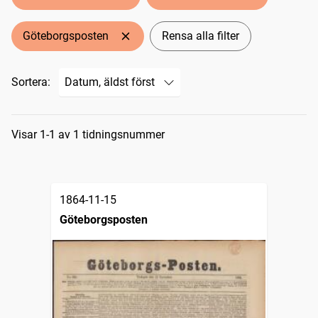
Göteborgsposten
Rensa alla filter
Sortera:
Sökresultat
Visar 1-1 av 1 tidningsnummer
1864-11-15
Göteborgsposten