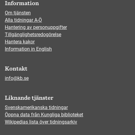
Information
Om tjänsten
Alla tidningar A-Ö
Hantering av personuppgifter
Tillgänglighetsredogörelse
Hantera kakor
Information in English
Kontakt
info@kb.se
Liknande tjänster
Svenskamerikanska tidningar
Öppna data från Kungliga biblioteket
Wikipedias lista över tidningsarkiv