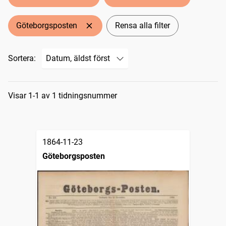
Göteborgsposten
Rensa alla filter
Sortera:
Sökresultat
Visar 1-1 av 1 tidningsnummer
1864-11-23
Göteborgsposten