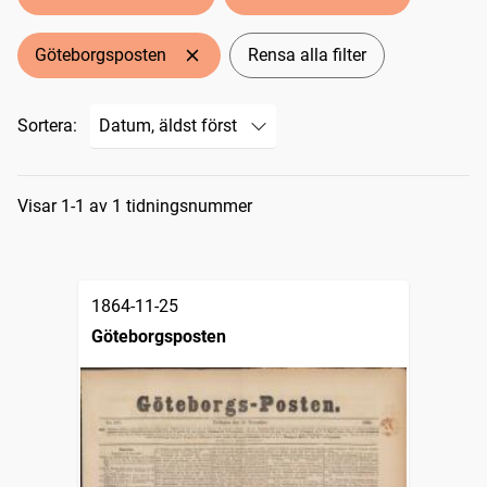
Göteborgsposten
Rensa alla filter
Sortera:
Sökresultat
Visar 1-1 av 1 tidningsnummer
1864-11-25
Göteborgsposten