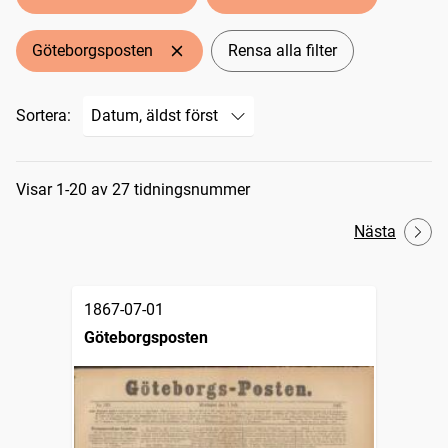
Göteborgsposten
Rensa alla filter
Sortera:
Sökresultat
Visar 1-20 av 27 tidningsnummer
Nästa
1867-07-01
Göteborgsposten