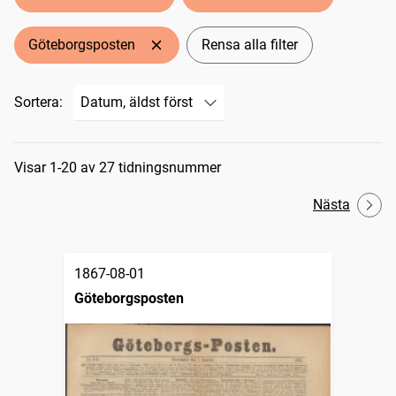
Göteborgsposten
Rensa alla filter
Sortera:
Sökresultat
Visar 1-20 av 27 tidningsnummer
Nästa
1867-08-01
Göteborgsposten