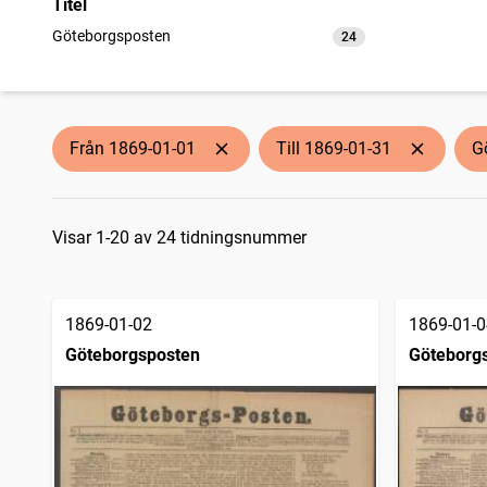
Titel
Göteborgsposten
24
träffar
Från 1869-01-01
Till 1869-01-31
G
Sökresultat
Visar 1-20 av 24 tidningsnummer
1869-01-02
1869-01-0
Göteborgsposten
Göteborg