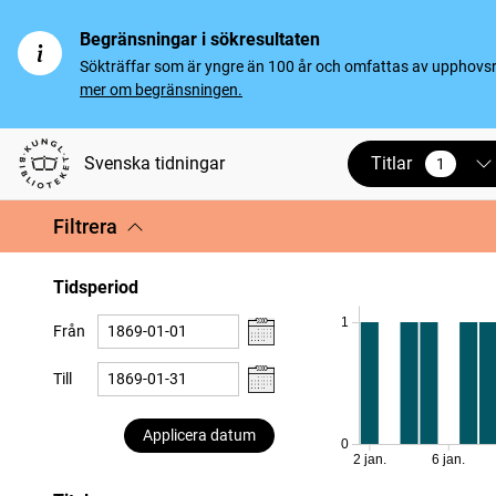
Begränsningar i sökresultaten
Sökträffar som är yngre än 100 år och omfattas av upphovsrät
mer om begränsningen.
Titlar
Svenska tidningar
1
vald
Filtrera
Tidsperiod
1
Från
Till
Applicera datum
0
2 jan.
6 jan.