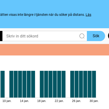
ten visas inte längre i tjänsten när du söker på distans.
Läs
Sök
10 jan.
14 jan.
18 jan.
22 jan.
26 jan.
30 jan.