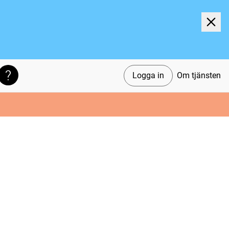
Logga in
Om tjänsten
Söktips