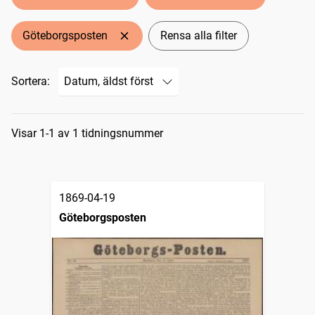
Göteborgsposten
Rensa alla filter
Sortera:
Sökresultat
Visar 1-1 av 1 tidningsnummer
1869-04-19
Göteborgsposten