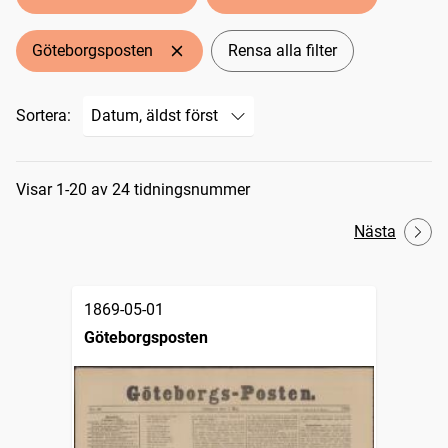
Göteborgsposten
Rensa alla filter
Sortera:
Sökresultat
Visar 1-20 av 24 tidningsnummer
Nästa
1869-05-01
Göteborgsposten