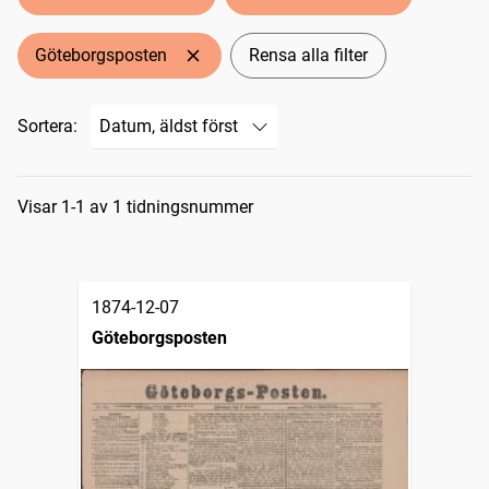
Göteborgsposten
Rensa alla filter
Sortera:
Sökresultat
Visar 1-1 av 1 tidningsnummer
1874-12-07
Göteborgsposten