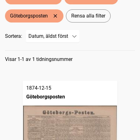
Göteborgsposten
Rensa alla filter
Sortera:
Sökresultat
Visar 1-1 av 1 tidningsnummer
1874-12-15
Göteborgsposten