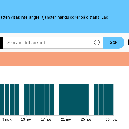
ten visas inte längre i tjänsten när du söker på distans.
Läs
Sök
9 nov.
13 nov.
17 nov.
21 nov.
25 nov.
30 nov.