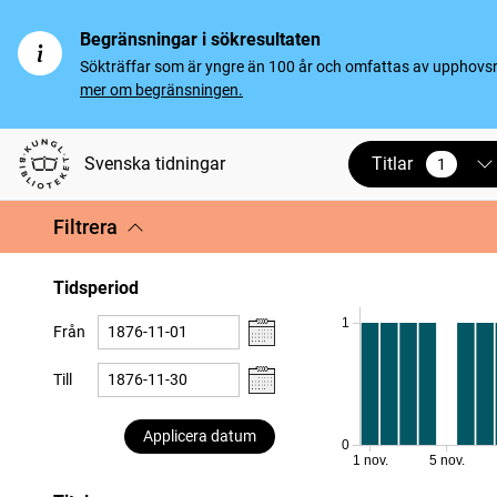
Begränsningar i sökresultaten
Sökträffar som är yngre än 100 år och omfattas av upphovsrät
mer om begränsningen.
Titlar
Svenska tidningar
1
vald
Filtrera
Tidsperiod
1
Från
Till
Applicera datum
0
1 nov.
5 nov.