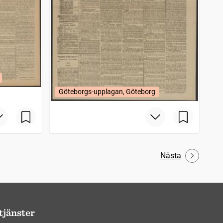
Göteborgs-upplagan, Göteborg
Nästa
tjänster