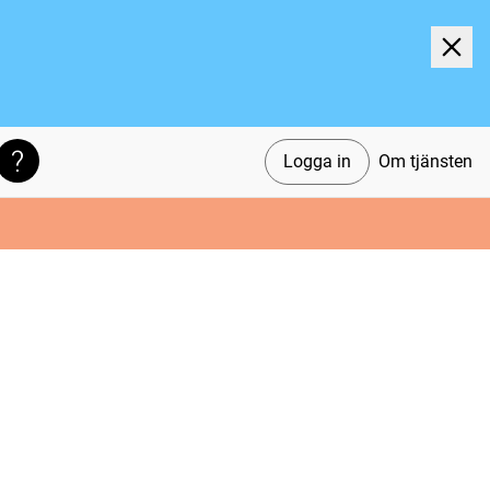
Logga in
Om tjänsten
Söktips