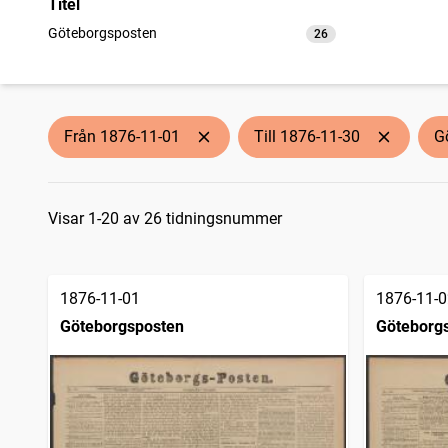
Titel
Göteborgsposten
26
träffar
Från 1876-11-01
Till 1876-11-30
G
Sökresultat
Visar 1-20 av 26 tidningsnummer
1876-11-01
1876-11-0
Göteborgsposten
Göteborg