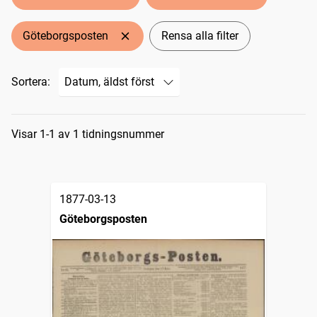
Göteborgsposten
Rensa alla filter
Sortera:
Sökresultat
Visar 1-1 av 1 tidningsnummer
1877-03-13
Göteborgsposten