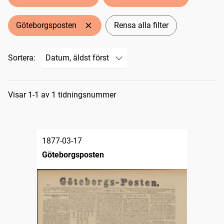
Göteborgsposten
Rensa alla filter
Sortera:
Sökresultat
Visar 1-1 av 1 tidningsnummer
1877-03-17
Göteborgsposten