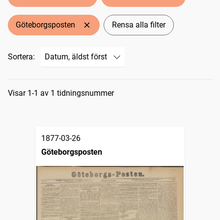
Göteborgsposten
Rensa alla filter
Sortera:
Sökresultat
Visar 1-1 av 1 tidningsnummer
1877-03-26
Göteborgsposten