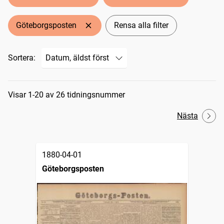
Göteborgsposten
Rensa alla filter
Sortera:
Sökresultat
Visar 1-20 av 26 tidningsnummer
Nästa
1880-04-01
Göteborgsposten