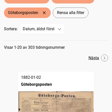
Göteborgsposten
Rensa alla filter
Sortera:
Sökresultat
Visar 1-20 av 303 tidningsnummer
Nästa
1882-01-02
Göteborgsposten