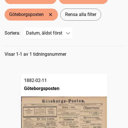
Göteborgsposten
Rensa alla filter
Sortera:
Sökresultat
Visar 1-1 av 1 tidningsnummer
1882-02-11
Göteborgsposten