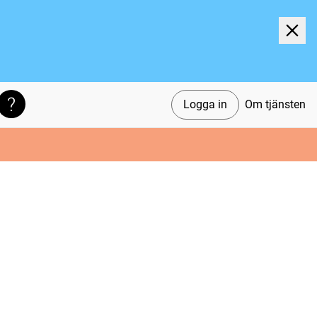
Logga in
Om tjänsten
Söktips