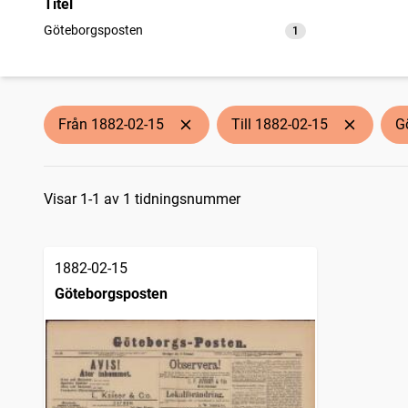
Titel
Göteborgsposten
1
träffar
Från 1882-02-15
Till 1882-02-15
G
Sökresultat
Visar 1-1 av 1 tidningsnummer
1882-02-15
Göteborgsposten