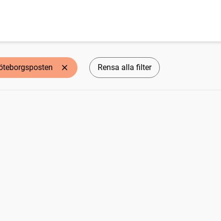
öteborgsposten
Rensa alla filter