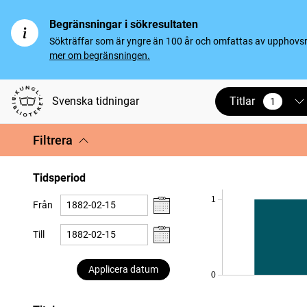
Begränsningar i sökresultaten
Sökträffar som är yngre än 100 år och omfattas av upphovsrät
mer om begränsningen.
Titlar
Svenska tidningar
1
vald
Filtrera
Tidsperiod
1
Från
Till
Applicera datum
0