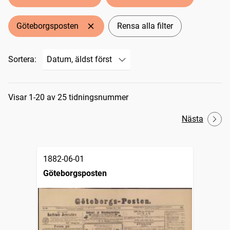
Göteborgsposten
Rensa alla filter
Sortera:
Sökresultat
Visar 1-20 av 25 tidningsnummer
Nästa
1882-06-01
Göteborgsposten