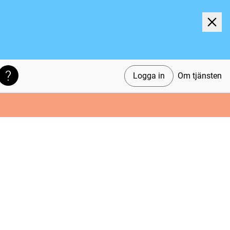
Logga in
Om tjänsten
Söktips