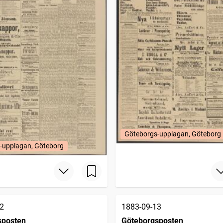
Göteborgs-upplagan, Göteborg
-upplagan, Göteborg
2
1883-09-13
sposten
Göteborgsposten