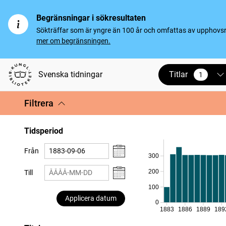
Begränsningar i sökresultaten
Sökträffar som är yngre än 100 år och omfattas av upphovsrät
mer om begränsningen.
Titlar
Svenska tidningar
1
vald
Filtrera
Tidsperiod
Från
300
200
Till
100
Applicera datum
0
1883
1886
1889
189