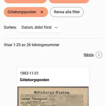
Göteborgsposten
Rensa alla filter
Sortera:
Sökresultat
Visar 1-20 av 26 tidningsnummer
Nästa
1883-11-01
Göteborgsposten