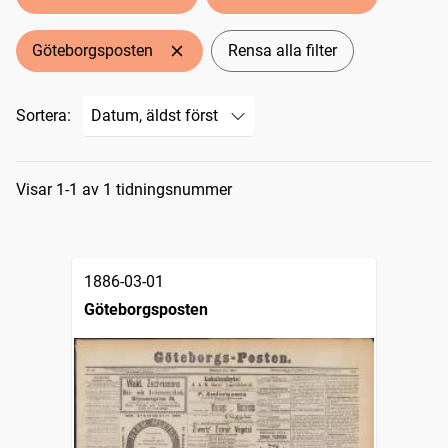
Göteborgsposten
Rensa alla filter
Sortera:
Sökresultat
Visar 1-1 av 1 tidningsnummer
1886-03-01
Göteborgsposten