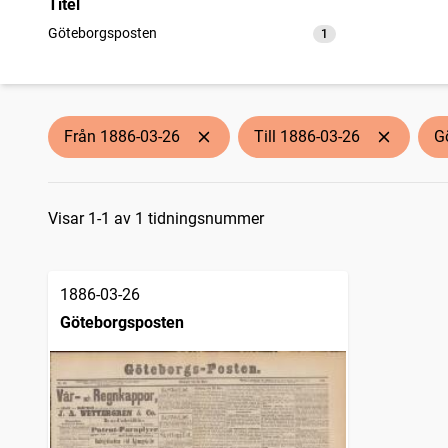
Titel
Göteborgsposten
1
träffar
Från 1886-03-26
Till 1886-03-26
G
Sökresultat
Visar 1-1 av 1 tidningsnummer
1886-03-26
Göteborgsposten