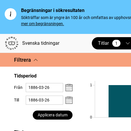
Begränsningar i sökresultaten
Sökträffar som är yngre än 100 år och omfattas av upphovsrät
mer om begränsningen.
Titlar
Svenska tidningar
1
vald
Filtrera
Tidsperiod
1
Från
Till
Applicera datum
0