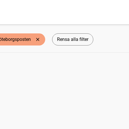
öteborgsposten
Rensa alla filter