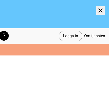
Logga in
Om tjänsten
Söktips