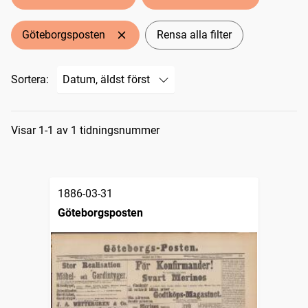
Göteborgsposten
Rensa alla filter
Sortera:
Sökresultat
Visar 1-1 av 1 tidningsnummer
1886-03-31
Göteborgsposten