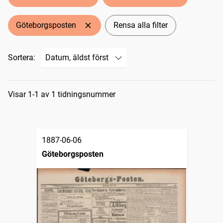
Göteborgsposten
Rensa alla filter
Sortera:
Sökresultat
Visar 1-1 av 1 tidningsnummer
1887-06-06
Göteborgsposten