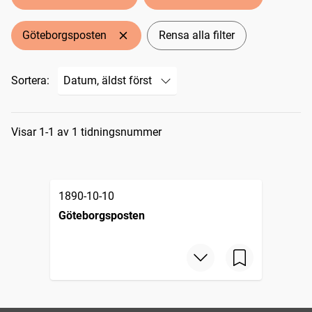
Göteborgsposten
Rensa alla filter
Sortera:
Sökresultat
Visar 1-1 av 1 tidningsnummer
1890-10-10
Göteborgsposten
Göteborgs-upplagan, Göteborg