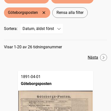
Göteborgsposten
Rensa alla filter
Sortera:
Sökresultat
Visar 1-20 av 26 tidningsnummer
Nästa
1891-04-01
Göteborgsposten