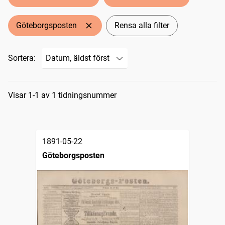
Göteborgsposten
Rensa alla filter
Sortera:
Sökresultat
Visar 1-1 av 1 tidningsnummer
1891-05-22
Göteborgsposten