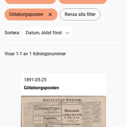
Göteborgsposten
Rensa alla filter
Sortera:
Sökresultat
Visar 1-1 av 1 tidningsnummer
1891-05-25
Göteborgsposten