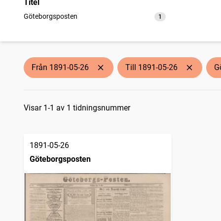
Titel
Göteborgsposten
1
träffar
Från 1891-05-26
Till 1891-05-26
G
Sökresultat
Visar 1-1 av 1 tidningsnummer
1891-05-26
Göteborgsposten