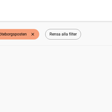
öteborgsposten
Rensa alla filter