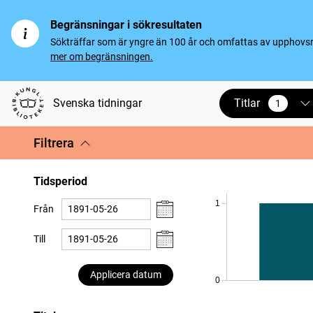
Begränsningar i sökresultaten
Sökträffar som är yngre än 100 år och omfattas av upphovsrät
mer om begränsningen.
Titlar
Svenska tidningar
1
vald
Filtrera
Tidsperiod
1
Från
Till
Applicera datum
0