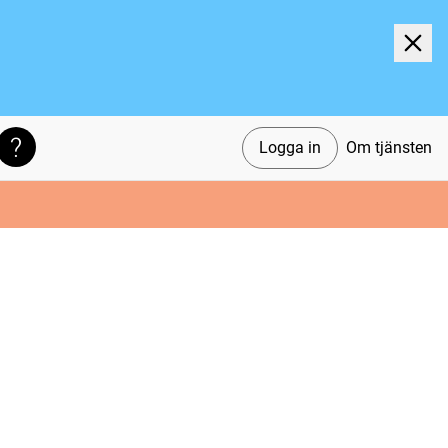
Logga in
Om tjänsten
Söktips