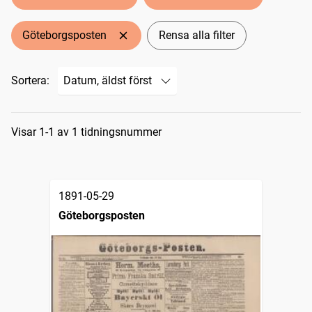
Göteborgsposten
Rensa alla filter
Sortera:
Sökresultat
Visar 1-1 av 1 tidningsnummer
1891-05-29
Göteborgsposten