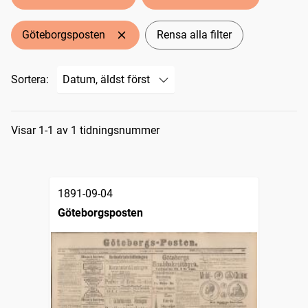
Göteborgsposten
Rensa alla filter
Sortera:
Sökresultat
Visar 1-1 av 1 tidningsnummer
1891-09-04
Göteborgsposten