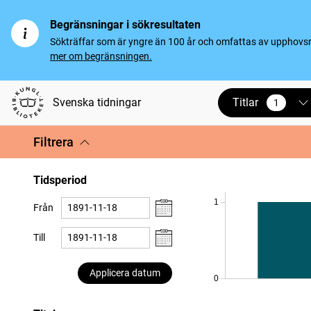
Begränsningar i sökresultaten
Sökträffar som är yngre än 100 år och omfattas av upphovsrät
mer om begränsningen.
Titlar
Svenska tidningar
1
vald
Filtrera
Tidsperiod
1
Från
Till
Applicera datum
0