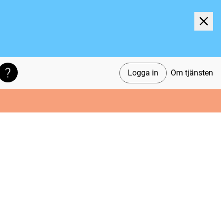
Logga in
Om tjänsten
Söktips