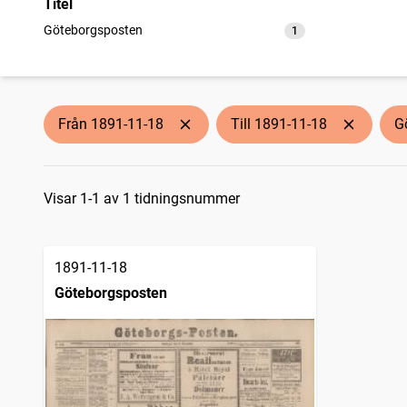
Titel
Göteborgsposten
1
träffar
Från 1891-11-18
Till 1891-11-18
G
Sökresultat
Visar 1-1 av 1 tidningsnummer
1891-11-18
Göteborgsposten