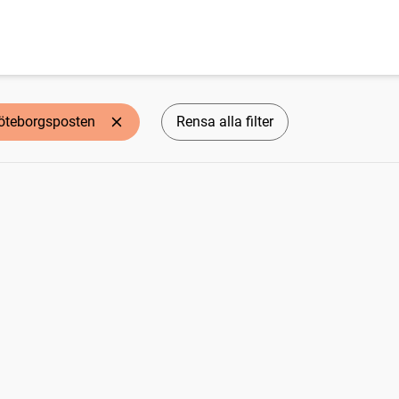
öteborgsposten
Rensa alla filter