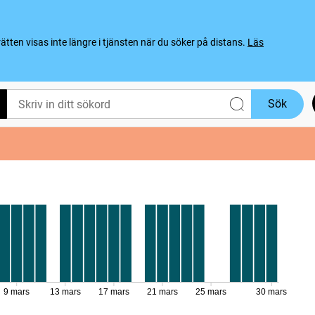
ten visas inte längre i tjänsten när du söker på distans.
Läs
Sök
9 mars
13 mars
17 mars
21 mars
25 mars
30 mars