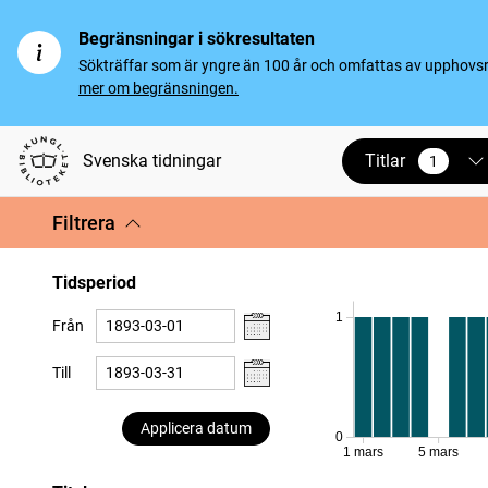
Begränsningar i sökresultaten
Sökträffar som är yngre än 100 år och omfattas av upphovsrät
mer om begränsningen.
Titlar
Svenska tidningar
1
vald
Filtrera
Tidsperiod
1
Från
Till
Applicera datum
0
1 mars
5 mars