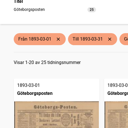
Titel
Göteborgsposten
25
träffar
Från 1893-03-01
Till 1893-03-31
G
Sökresultat
Visar 1-20 av 25 tidningsnummer
1893-03-01
1893-03-0
Göteborgsposten
Göteborg