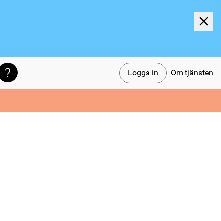
Logga in
Om tjänsten
Söktips