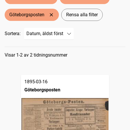
Göteborgsposten
Rensa alla filter
Sortera:
Sökresultat
Visar 1-2 av 2 tidningsnummer
1895-03-16
Göteborgsposten