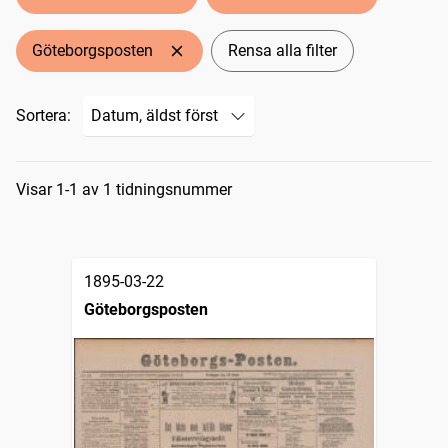
Göteborgsposten
Rensa alla filter
Sortera:
Sökresultat
Visar 1-1 av 1 tidningsnummer
1895-03-22
Göteborgsposten