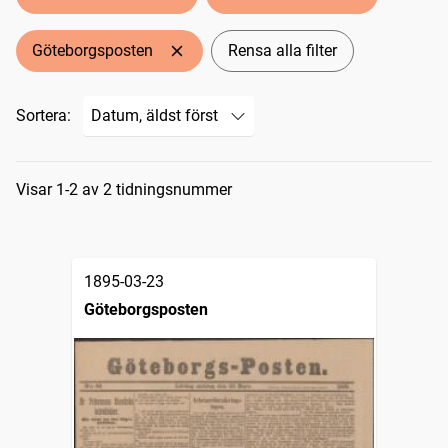
Göteborgsposten
Rensa alla filter
Sortera:
Sökresultat
Visar 1-2 av 2 tidningsnummer
1895-03-23
Göteborgsposten