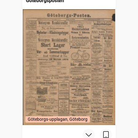
Göteborgsposten
Göteborgs-upplagan, Göteborg