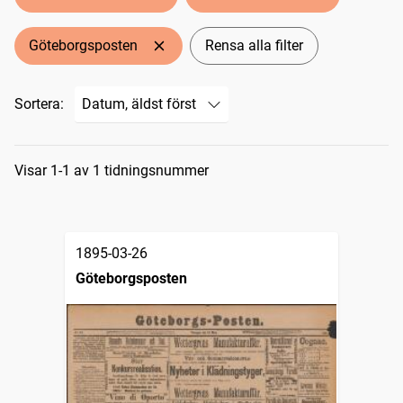
Göteborgsposten
Rensa alla filter
Sortera:
Sökresultat
Visar 1-1 av 1 tidningsnummer
1895-03-26
Göteborgsposten