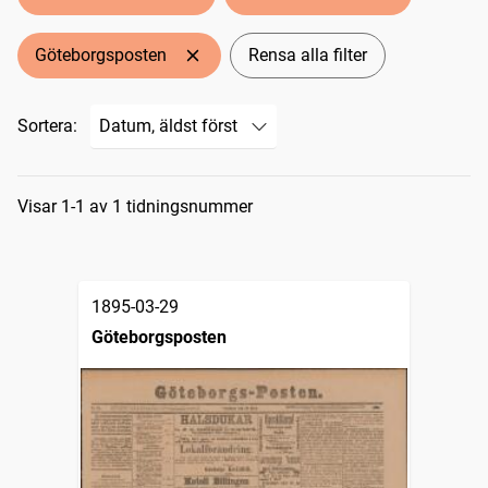
Göteborgsposten
Rensa alla filter
Sortera:
Sökresultat
Visar 1-1 av 1 tidningsnummer
1895-03-29
Göteborgsposten