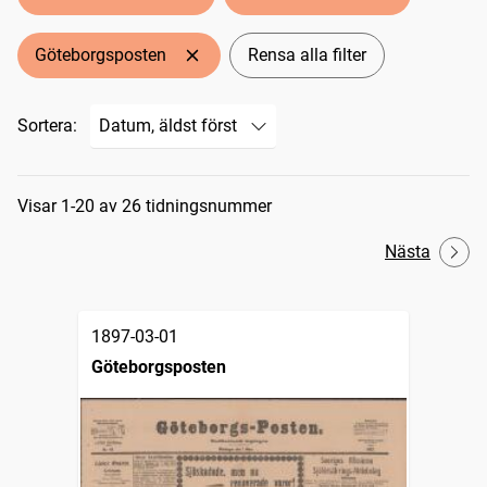
Göteborgsposten
Rensa alla filter
Sortera:
Sökresultat
Visar 1-20 av 26 tidningsnummer
Nästa
1897-03-01
Göteborgsposten