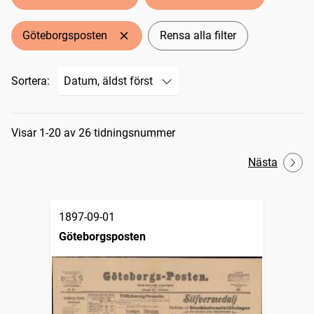
Göteborgsposten
Rensa alla filter
Sortera:
Sökresultat
Visar 1-20 av 26 tidningsnummer
Nästa
1897-09-01
Göteborgsposten