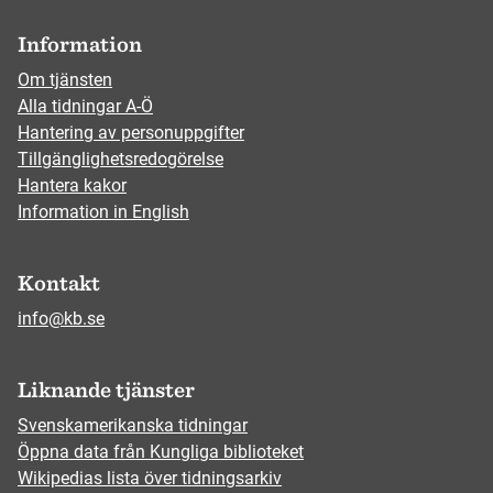
Information
Om tjänsten
Alla tidningar A-Ö
Hantering av personuppgifter
Tillgänglighetsredogörelse
Hantera kakor
Information in English
Kontakt
info@kb.se
Liknande tjänster
Svenskamerikanska tidningar
Öppna data från Kungliga biblioteket
Wikipedias lista över tidningsarkiv