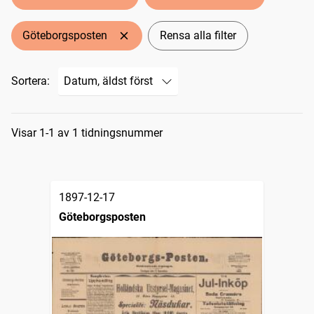
Göteborgsposten
Rensa alla filter
Sortera:
Sökresultat
Visar 1-1 av 1 tidningsnummer
1897-12-17
Göteborgsposten