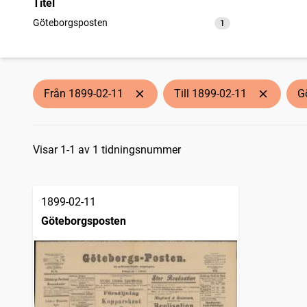
Titel
Göteborgsposten
1
träffar
Från 1899-02-11
Till 1899-02-11
G
Sökresultat
Visar 1-1 av 1 tidningsnummer
1899-02-11
Göteborgsposten