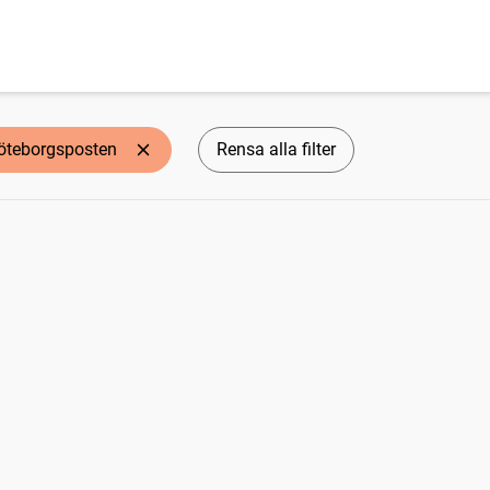
öteborgsposten
Rensa alla filter