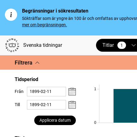
Begränsningar i sökresultaten
Sökträffar som är yngre än 100 år och omfattas av upphovsrät
mer om begränsningen.
Titlar
Svenska tidningar
1
vald
Filtrera
Tidsperiod
1
Från
Till
Applicera datum
0