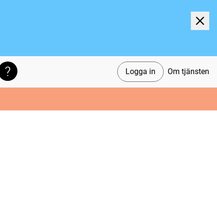
Logga in
Om tjänsten
Söktips