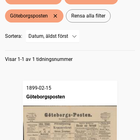
Göteborgsposten
Rensa alla filter
Sortera:
Sökresultat
Visar 1-1 av 1 tidningsnummer
1899-02-15
Göteborgsposten