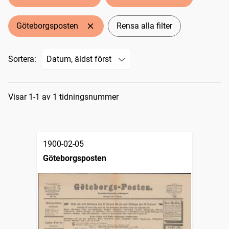
Göteborgsposten
Rensa alla filter
Sortera:
Sökresultat
Visar 1-1 av 1 tidningsnummer
1900-02-05
Göteborgsposten