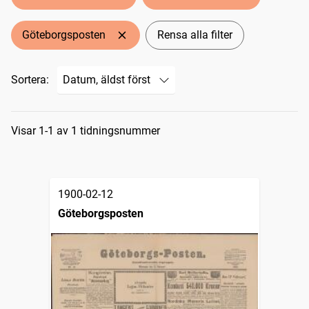
Göteborgsposten
Rensa alla filter
Sortera:
Sökresultat
Visar 1-1 av 1 tidningsnummer
1900-02-12
Göteborgsposten