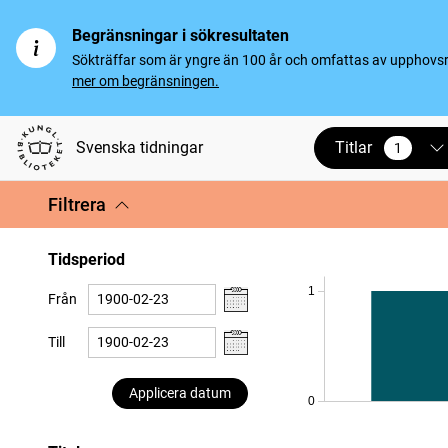
Begränsningar i sökresultaten
Sökträffar som är yngre än 100 år och omfattas av upphovsrät
mer om begränsningen.
Titlar
Svenska tidningar
1
vald
Filtrera
Tidsperiod
1
Från
Till
Applicera datum
0