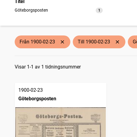
Titel
Göteborgsposten
1
träffar
Från 1900-02-23
Till 1900-02-23
G
Sökresultat
Visar 1-1 av 1 tidningsnummer
1900-02-23
Göteborgsposten