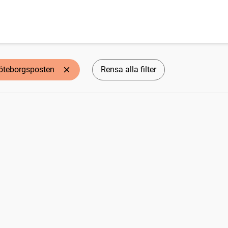
öteborgsposten
Rensa alla filter