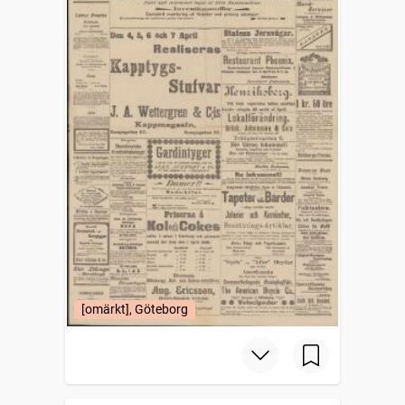
[omärkt], Göteborg