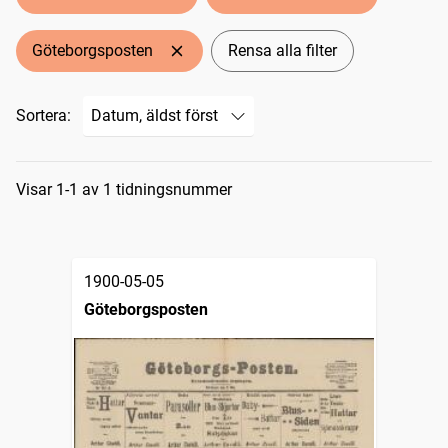
Göteborgsposten
Rensa alla filter
Sortera:
Sökresultat
Visar 1-1 av 1 tidningsnummer
1900-05-05
Göteborgsposten